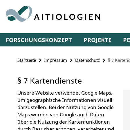
Springe
Service-
direkt
Navigation
zu
Inhalt
FORSCHUNGSKONZEPT
PROJEKTE
P
Startseite
Impressum
Datenschutz
§ 7 Karten
§ 7 Kartendienste
Unsere Website verwendet Google Maps,
um geographische Informationen visuell
darzustellen. Bei der Nutzung von Google
Maps werden von Google auch Daten
über die Nutzung der Kartenfunktionen
durch Besucher erhoben, verarbeitet und