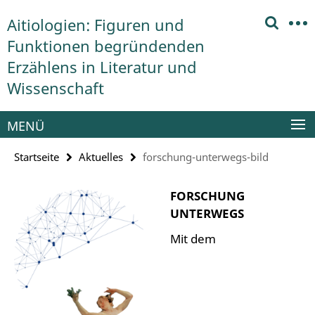
Springe
Service-
Aitiologien: Figuren und
direkt
Navigation
zu
Funktionen begründenden
Inhalt
Erzählens in Literatur und
Wissenschaft
MENÜ
Startseite
Aktuelles
forschung-unterwegs-bild
FORSCHUNG
UNTERWEGS
Mit dem